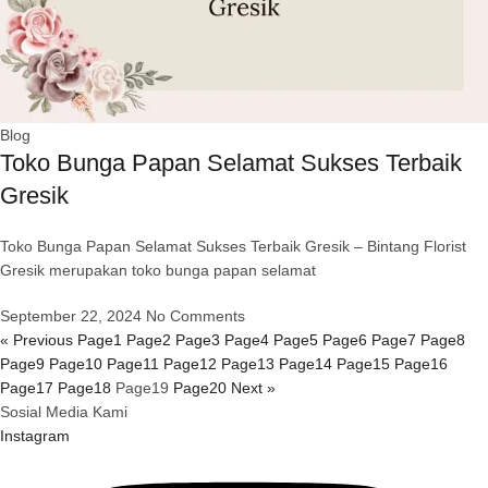
Blog
Toko Bunga Papan Selamat Sukses Terbaik
Gresik
Toko Bunga Papan Selamat Sukses Terbaik Gresik – Bintang Florist
Gresik merupakan toko bunga papan selamat
September 22, 2024
No Comments
« Previous
Page
1
Page
2
Page
3
Page
4
Page
5
Page
6
Page
7
Page
8
Page
9
Page
10
Page
11
Page
12
Page
13
Page
14
Page
15
Page
16
Page
17
Page
18
Page
19
Page
20
Next »
Sosial Media Kami
Instagram