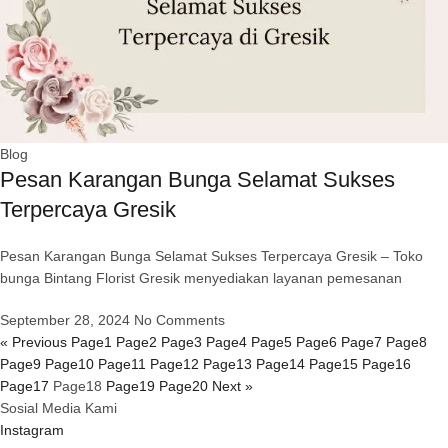
Blog
Pesan Karangan Bunga Selamat Sukses
Terpercaya Gresik
Pesan Karangan Bunga Selamat Sukses Terpercaya Gresik – Toko
bunga Bintang Florist Gresik menyediakan layanan pemesanan
September 28, 2024
No Comments
« Previous
Page
1
Page
2
Page
3
Page
4
Page
5
Page
6
Page
7
Page
8
Page
9
Page
10
Page
11
Page
12
Page
13
Page
14
Page
15
Page
16
Page
17
Page
18
Page
19
Page
20
Next »
Sosial Media Kami
Instagram