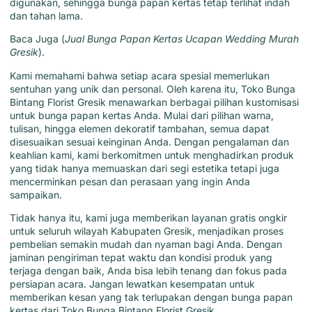
digunakan, sehingga bunga papan kertas tetap terlihat indah
dan tahan lama.
Baca Juga (
Jual Bunga Papan Kertas Ucapan Wedding Murah
Gresik
).
Kami memahami bahwa setiap acara spesial memerlukan
sentuhan yang unik dan personal. Oleh karena itu,
Toko Bunga
Bintang Florist Gresik
menawarkan berbagai pilihan kustomisasi
untuk bunga papan kertas Anda. Mulai dari pilihan warna,
tulisan, hingga elemen dekoratif tambahan, semua dapat
disesuaikan sesuai keinginan Anda. Dengan pengalaman dan
keahlian kami,
kami
berkomitmen untuk menghadirkan produk
yang tidak hanya memuaskan dari segi estetika tetapi juga
mencerminkan pesan dan perasaan yang ingin Anda
sampaikan.
Tidak hanya itu, kami juga memberikan layanan gratis ongkir
untuk seluruh wilayah Kabupaten Gresik, menjadikan proses
pembelian semakin mudah dan nyaman bagi Anda. Dengan
jaminan pengiriman tepat waktu dan kondisi produk yang
terjaga dengan baik, Anda bisa lebih tenang dan fokus pada
persiapan acara. Jangan lewatkan kesempatan untuk
memberikan kesan yang tak terlupakan dengan
bunga papan
kertas
dari Toko Bunga Bintang Florist Gresik.