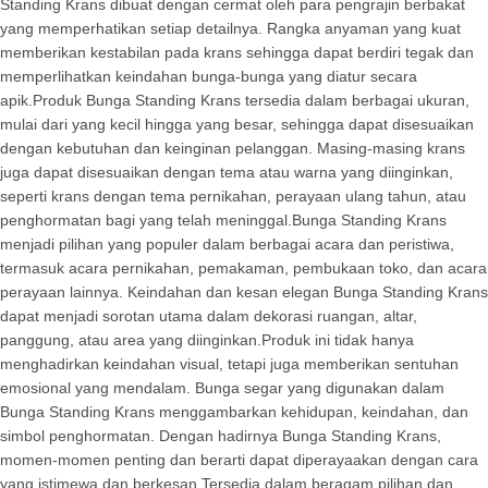
Standing Krans dibuat dengan cermat oleh para pengrajin berbakat
yang memperhatikan setiap detailnya. Rangka anyaman yang kuat
memberikan kestabilan pada krans sehingga dapat berdiri tegak dan
memperlihatkan keindahan bunga-bunga yang diatur secara
apik.Produk Bunga Standing Krans tersedia dalam berbagai ukuran,
mulai dari yang kecil hingga yang besar, sehingga dapat disesuaikan
dengan kebutuhan dan keinginan pelanggan. Masing-masing krans
juga dapat disesuaikan dengan tema atau warna yang diinginkan,
seperti krans dengan tema pernikahan, perayaan ulang tahun, atau
penghormatan bagi yang telah meninggal.Bunga Standing Krans
menjadi pilihan yang populer dalam berbagai acara dan peristiwa,
termasuk acara pernikahan, pemakaman, pembukaan toko, dan acara
perayaan lainnya. Keindahan dan kesan elegan Bunga Standing Krans
dapat menjadi sorotan utama dalam dekorasi ruangan, altar,
panggung, atau area yang diinginkan.Produk ini tidak hanya
menghadirkan keindahan visual, tetapi juga memberikan sentuhan
emosional yang mendalam. Bunga segar yang digunakan dalam
Bunga Standing Krans menggambarkan kehidupan, keindahan, dan
simbol penghormatan. Dengan hadirnya Bunga Standing Krans,
momen-momen penting dan berarti dapat diperayaakan dengan cara
yang istimewa dan berkesan.Tersedia dalam beragam pilihan dan