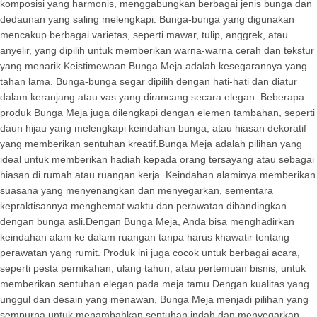
komposisi yang harmonis, menggabungkan berbagai jenis bunga dan
dedaunan yang saling melengkapi. Bunga-bunga yang digunakan
mencakup berbagai varietas, seperti mawar, tulip, anggrek, atau
anyelir, yang dipilih untuk memberikan warna-warna cerah dan tekstur
yang menarik.Keistimewaan Bunga Meja adalah kesegarannya yang
tahan lama. Bunga-bunga segar dipilih dengan hati-hati dan diatur
dalam keranjang atau vas yang dirancang secara elegan. Beberapa
produk Bunga Meja juga dilengkapi dengan elemen tambahan, seperti
daun hijau yang melengkapi keindahan bunga, atau hiasan dekoratif
yang memberikan sentuhan kreatif.Bunga Meja adalah pilihan yang
ideal untuk memberikan hadiah kepada orang tersayang atau sebagai
hiasan di rumah atau ruangan kerja. Keindahan alaminya memberikan
suasana yang menyenangkan dan menyegarkan, sementara
kepraktisannya menghemat waktu dan perawatan dibandingkan
dengan bunga asli.Dengan Bunga Meja, Anda bisa menghadirkan
keindahan alam ke dalam ruangan tanpa harus khawatir tentang
perawatan yang rumit. Produk ini juga cocok untuk berbagai acara,
seperti pesta pernikahan, ulang tahun, atau pertemuan bisnis, untuk
memberikan sentuhan elegan pada meja tamu.Dengan kualitas yang
unggul dan desain yang menawan, Bunga Meja menjadi pilihan yang
sempurna untuk menambahkan sentuhan indah dan menyegarkan