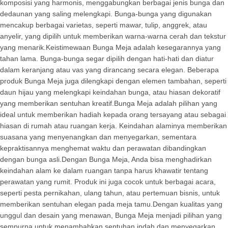
komposisi yang harmonis, menggabungkan berbagai jenis bunga dan
dedaunan yang saling melengkapi. Bunga-bunga yang digunakan
mencakup berbagai varietas, seperti mawar, tulip, anggrek, atau
anyelir, yang dipilih untuk memberikan warna-warna cerah dan tekstur
yang menarik.Keistimewaan Bunga Meja adalah kesegarannya yang
tahan lama. Bunga-bunga segar dipilih dengan hati-hati dan diatur
dalam keranjang atau vas yang dirancang secara elegan. Beberapa
produk Bunga Meja juga dilengkapi dengan elemen tambahan, seperti
daun hijau yang melengkapi keindahan bunga, atau hiasan dekoratif
yang memberikan sentuhan kreatif.Bunga Meja adalah pilihan yang
ideal untuk memberikan hadiah kepada orang tersayang atau sebagai
hiasan di rumah atau ruangan kerja. Keindahan alaminya memberikan
suasana yang menyenangkan dan menyegarkan, sementara
kepraktisannya menghemat waktu dan perawatan dibandingkan
dengan bunga asli.Dengan Bunga Meja, Anda bisa menghadirkan
keindahan alam ke dalam ruangan tanpa harus khawatir tentang
perawatan yang rumit. Produk ini juga cocok untuk berbagai acara,
seperti pesta pernikahan, ulang tahun, atau pertemuan bisnis, untuk
memberikan sentuhan elegan pada meja tamu.Dengan kualitas yang
unggul dan desain yang menawan, Bunga Meja menjadi pilihan yang
sempurna untuk menambahkan sentuhan indah dan menyegarkan