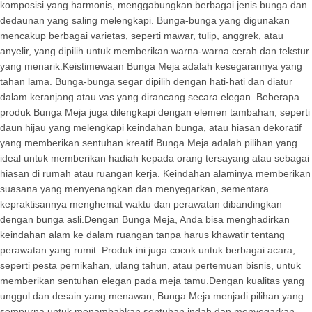
komposisi yang harmonis, menggabungkan berbagai jenis bunga dan
dedaunan yang saling melengkapi. Bunga-bunga yang digunakan
mencakup berbagai varietas, seperti mawar, tulip, anggrek, atau
anyelir, yang dipilih untuk memberikan warna-warna cerah dan tekstur
yang menarik.Keistimewaan Bunga Meja adalah kesegarannya yang
tahan lama. Bunga-bunga segar dipilih dengan hati-hati dan diatur
dalam keranjang atau vas yang dirancang secara elegan. Beberapa
produk Bunga Meja juga dilengkapi dengan elemen tambahan, seperti
daun hijau yang melengkapi keindahan bunga, atau hiasan dekoratif
yang memberikan sentuhan kreatif.Bunga Meja adalah pilihan yang
ideal untuk memberikan hadiah kepada orang tersayang atau sebagai
hiasan di rumah atau ruangan kerja. Keindahan alaminya memberikan
suasana yang menyenangkan dan menyegarkan, sementara
kepraktisannya menghemat waktu dan perawatan dibandingkan
dengan bunga asli.Dengan Bunga Meja, Anda bisa menghadirkan
keindahan alam ke dalam ruangan tanpa harus khawatir tentang
perawatan yang rumit. Produk ini juga cocok untuk berbagai acara,
seperti pesta pernikahan, ulang tahun, atau pertemuan bisnis, untuk
memberikan sentuhan elegan pada meja tamu.Dengan kualitas yang
unggul dan desain yang menawan, Bunga Meja menjadi pilihan yang
sempurna untuk menambahkan sentuhan indah dan menyegarkan