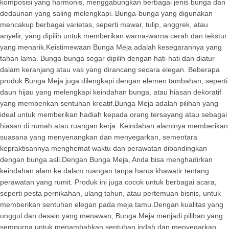
komposisi yang harmonis, menggabungkan berbagai jenis bunga dan
dedaunan yang saling melengkapi. Bunga-bunga yang digunakan
mencakup berbagai varietas, seperti mawar, tulip, anggrek, atau
anyelir, yang dipilih untuk memberikan warna-warna cerah dan tekstur
yang menarik.Keistimewaan Bunga Meja adalah kesegarannya yang
tahan lama. Bunga-bunga segar dipilih dengan hati-hati dan diatur
dalam keranjang atau vas yang dirancang secara elegan. Beberapa
produk Bunga Meja juga dilengkapi dengan elemen tambahan, seperti
daun hijau yang melengkapi keindahan bunga, atau hiasan dekoratif
yang memberikan sentuhan kreatif.Bunga Meja adalah pilihan yang
ideal untuk memberikan hadiah kepada orang tersayang atau sebagai
hiasan di rumah atau ruangan kerja. Keindahan alaminya memberikan
suasana yang menyenangkan dan menyegarkan, sementara
kepraktisannya menghemat waktu dan perawatan dibandingkan
dengan bunga asli.Dengan Bunga Meja, Anda bisa menghadirkan
keindahan alam ke dalam ruangan tanpa harus khawatir tentang
perawatan yang rumit. Produk ini juga cocok untuk berbagai acara,
seperti pesta pernikahan, ulang tahun, atau pertemuan bisnis, untuk
memberikan sentuhan elegan pada meja tamu.Dengan kualitas yang
unggul dan desain yang menawan, Bunga Meja menjadi pilihan yang
sempurna untuk menambahkan sentuhan indah dan menyegarkan