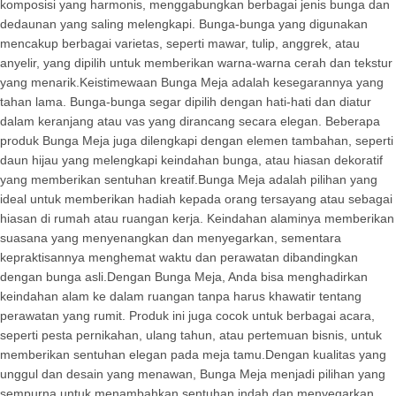
komposisi yang harmonis, menggabungkan berbagai jenis bunga dan
dedaunan yang saling melengkapi. Bunga-bunga yang digunakan
mencakup berbagai varietas, seperti mawar, tulip, anggrek, atau
anyelir, yang dipilih untuk memberikan warna-warna cerah dan tekstur
yang menarik.Keistimewaan Bunga Meja adalah kesegarannya yang
tahan lama. Bunga-bunga segar dipilih dengan hati-hati dan diatur
dalam keranjang atau vas yang dirancang secara elegan. Beberapa
produk Bunga Meja juga dilengkapi dengan elemen tambahan, seperti
daun hijau yang melengkapi keindahan bunga, atau hiasan dekoratif
yang memberikan sentuhan kreatif.Bunga Meja adalah pilihan yang
ideal untuk memberikan hadiah kepada orang tersayang atau sebagai
hiasan di rumah atau ruangan kerja. Keindahan alaminya memberikan
suasana yang menyenangkan dan menyegarkan, sementara
kepraktisannya menghemat waktu dan perawatan dibandingkan
dengan bunga asli.Dengan Bunga Meja, Anda bisa menghadirkan
keindahan alam ke dalam ruangan tanpa harus khawatir tentang
perawatan yang rumit. Produk ini juga cocok untuk berbagai acara,
seperti pesta pernikahan, ulang tahun, atau pertemuan bisnis, untuk
memberikan sentuhan elegan pada meja tamu.Dengan kualitas yang
unggul dan desain yang menawan, Bunga Meja menjadi pilihan yang
sempurna untuk menambahkan sentuhan indah dan menyegarkan