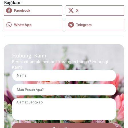
Bagikan :
Facebook
X
WhatsApp
Telegram
Hubungi Kami
Berminat untuk membeli karangan bunga? Hubungi
Kami!