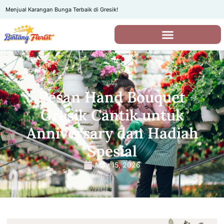
Menjual Karangan Bunga Terbaik di Gresik!
Blog
Pesan Hand Bouquet
Gresik Cantik untuk
Anniversary dan Hadiah
Spesial
May 15, 2026