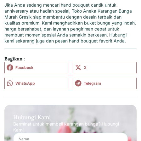
Jika Anda sedang
mencari hand bouquet cantik untuk
anniversary atau hadiah spesial
,
Toko Aneka Karangan Bunga
Murah Gresik
siap membantu dengan desain terbaik dan
kualitas premium.
Kami
menghadirkan buket bunga yang indah,
harga bersahabat, dan layanan pengiriman cepat untuk
membuat momen spesial Anda semakin berkesan. Hubungi
kami
sekarang juga dan pesan hand bouquet favorit Anda.
Bagikan :
Facebook
X
WhatsApp
Telegram
Hubungi Kami
Berminat untuk membeli karangan bunga? Hubungi
Kami!