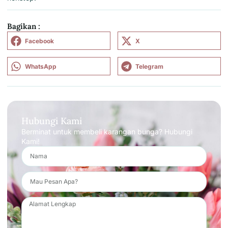
Bagikan :
Facebook
X
WhatsApp
Telegram
Hubungi Kami
Berminat untuk membeli karangan bunga? Hubungi
Kami!