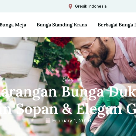
Gresik Indonesia
Bunga Meja
Bunga Standing Krans
Berbagai Bunga 
Blog
Karangan Bunga Duk
in Sopan & Elegan G
February 1, 2026