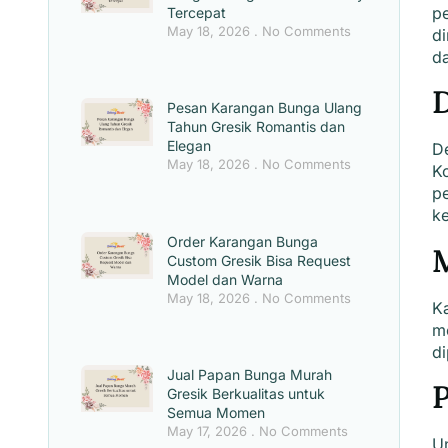
p
Tercepat
May 18, 2026
No Comments
di
d
D
Pesan Karangan Bunga Ulang
Tahun Gresik Romantis dan
Elegan
D
May 18, 2026
No Comments
K
pe
ke
Order Karangan Bunga
Custom Gresik Bisa Request
Model dan Warna
May 18, 2026
No Comments
K
me
di
Jual Papan Bunga Murah
Gresik Berkualitas untuk
Semua Momen
May 17, 2026
No Comments
U