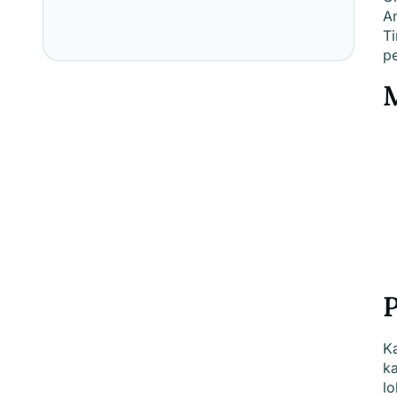
A
T
p
P
K
ka
lo