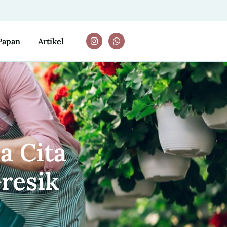
Papan
Artikel
a Cita
resik