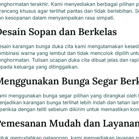
enghormatan terakhir. Kami
menyediakan berbagai pilihan p
rancang khusus agar terlihat pantas dan tidak berlebihan.
an kesopanan dalam menyampaikan rasa simpati.
esain Sopan dan Berkelas
esain
karangan bunga duka cita
kami mengutamakan keseder
ombinasi warna yang lembut dan tidak mencolok dipilih un
nghormatan. Tulisan ucapan duka cita dibuat jelas dan ra
pada keluarga yang ditinggalkan.
Menggunakan Bunga Segar Berk
ami
menggunakan bunga segar pilihan yang dirangkai oleh 
njadikan karangan bunga terlihat lebih indah dan tahan la
periksa dengan teliti sebelum dikirim untuk memastikan kond
Pemesanan Mudah dan Layanan
ntuk memudahkan pelanggan, kami
menyediakan layanan p