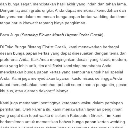
dan bunga segar, menciptakan hasil akhir yang indah dan tahan lama.
Dengan layanan gratis ongkir, Anda dapat menikmati kemudahan dan
kenyamanan dalam memesan bunga papan kertas wedding dari kami
tanpa harus khawatir tentang biaya pengiriman.
Baca Juga (
Standing Flower Murah Urgent Order Gresik
).
Di Toko Bunga Bintang Florist Gresik, kami menawarkan berbagai
desain
bunga papan kertas
yang dapat disesuaikan dengan tema dan
preferensi Anda. Baik Anda menginginkan desain yang klasik, modern,
atau yang lebih unik,
tim ahli florist
kami siap membantu Anda
menciptakan bunga papan kertas yang sempurna untuk hari spesial
Anda. Kami juga menyediakan layanan kustomisasi, sehingga Anda
dapat menambahkan sentuhan pribadi seperti nama pengantin, pesan
khusus, atau elemen dekoratif lainnya.
Kami juga memahami pentingnya ketepatan waktu dalam persiapan
pernikahan. Oleh karena itu, kami menawarkan layanan pengiriman
yang cepat dan tepat waktu di seluruh Kabupaten Gresik.
Tim kami
berkomitmen untuk memastikan bahwa
bunga papan kertas wedding
Anda tiba di lokasi acara dalam kondisi sempurna dan sesuai jadwal.